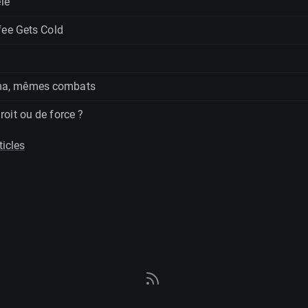
èle
fee Gets Cold
a, mêmes combats
oit ou de force ?
ticles