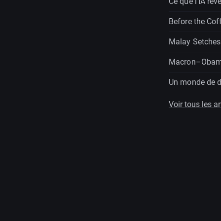
Ce que l'IA rév
Before the Cof
Malay Setches
Macron–Obam
Un monde de dr
Voir tous les ar